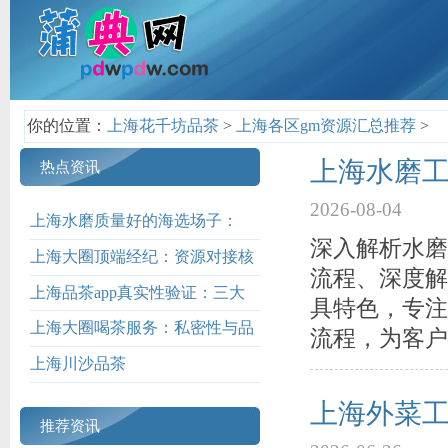
你的位置：
上海花千坊品茶
>
上海各区gm资源汇总推荐
>
上海水磨工
热点资讯
2026-08-04
上海水磨质量好的海选场子：
深入解析水磨
TOP5榜单解析_467
上海大圈顶端经纪：资源对接核
流程、深度解
心渠道揭秘_86
上海品茶app真实性验证：三大
具特色，专注
鉴别方法_378
上海大圈喝茶服务：私密性与品
流程，为客户
质双升级
上海川沙品茶
上海外菜工
推荐资讯