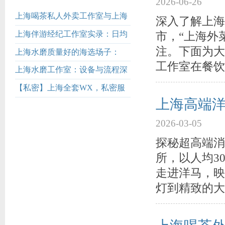
2026-06-26
上海喝茶私人外卖工作室与上海
深入了解上海
外菜v信
上海伴游经纪工作室实录：日均
市，“上海外
处理千万级需求
注。下面为大
上海水磨质量好的海选场子：
工作室在餐饮
TOP5榜单解析_513
上海水磨工作室：设备与流程深
度解析_449
【私密】上海全套WX，私密服
上海高端洋
务让您心动不已！
2026-03-05
探秘超高端消
所，以人均3
走进洋马，映
灯到精致的大