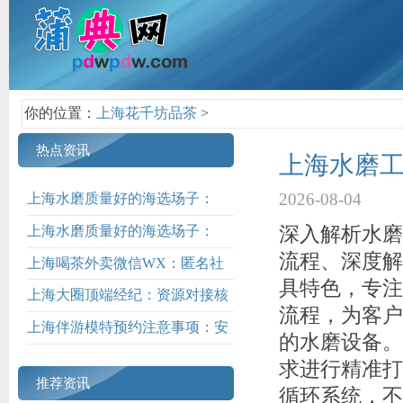
你的位置：
上海花千坊品茶
>
热点资讯
上海水磨工
2026-08-04
上海水磨质量好的海选场子：
TOP5榜单解析_384
上海水磨质量好的海选场子：
深入解析水磨
TOP5榜单解析_467
流程、深度解
上海喝茶外卖微信WX：匿名社
具特色，专注
交场深度体验_389
上海大圈顶端经纪：资源对接核
流程，为客户
心渠道揭秘_86
上海伴游模特预约注意事项：安
的水磨设备。
全与权益保障_45
求进行精准打
推荐资讯
循环系统，不